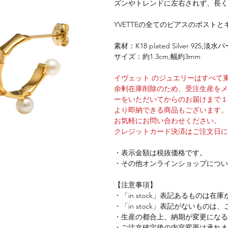
ズンやトレンドに左右されず、長く
YVETTEの全てのピアスのポスト
素材：K18 plated Silver 925,
サイズ：約1.3cm,幅約3mm
イヴェット のジュエリーはすべて
余剰在庫削除のため、受注生産をメイ
ーをいただいてからのお届けまで１
より即納できる商品もございます。
お気軽にお問い合わせください。
クレジットカード決済はご注文日に
・表示金額は税抜価格です。
・その他オンラインショップについ
【注意事項】
・「in stock」表記あるもの
・「in stock」表記がないもの
・生産の都合上、納期が変更になる
・ご注文確定後の内容変更は承れま